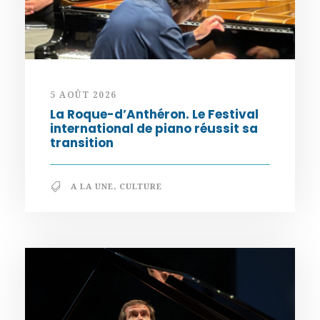
5 AOÛT 2026
La Roque-d’Anthéron. Le Festival
international de piano réussit sa
transition
A LA UNE
,
CULTURE