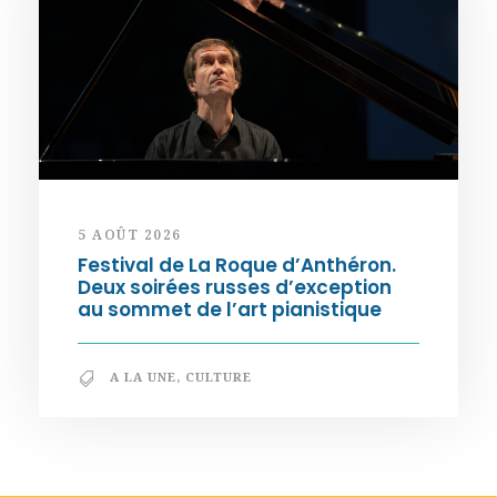
5 AOÛT 2026
Festival de La Roque d’Anthéron.
Deux soirées russes d’exception
au sommet de l’art pianistique
A LA UNE
,
CULTURE