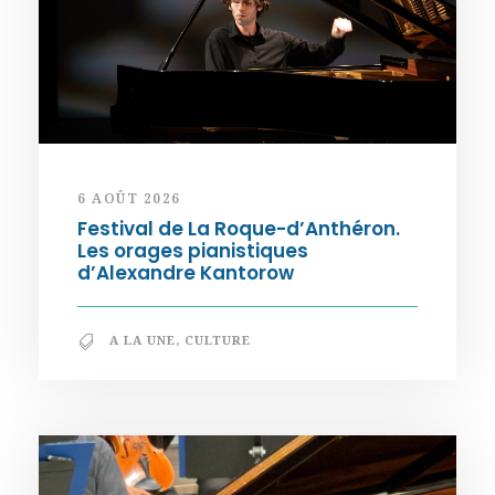
6 AOÛT 2026
Festival de La Roque-d’Anthéron.
Les orages pianistiques
d’Alexandre Kantorow
A LA UNE
,
CULTURE