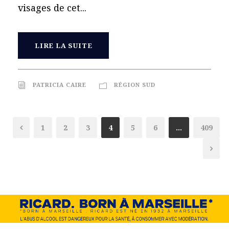
visages de cet...
LIRE LA SUITE
PATRICIA CAIRE
RÉGION SUD
1
2
3
4
5
6
…
409