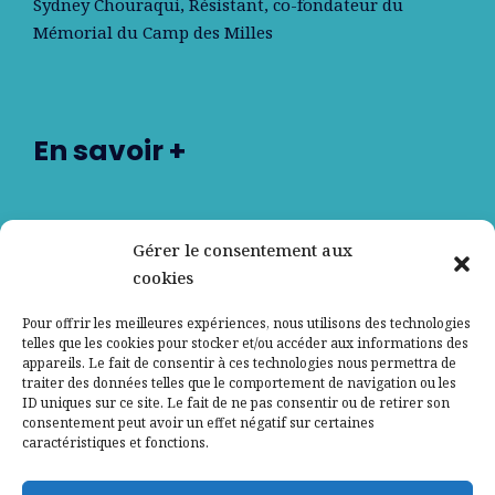
Sydney Chouraqui
, Résistant, co-fondateur du
Mémorial du Camp des Milles
En savoir +
Nos partenaires
Gérer le consentement aux
cookies
Qui sommes-nous ?
Pour offrir les meilleures expériences, nous utilisons des technologies
telles que les cookies pour stocker et/ou accéder aux informations des
Contactez-nous
appareils. Le fait de consentir à ces technologies nous permettra de
traiter des données telles que le comportement de navigation ou les
ID uniques sur ce site. Le fait de ne pas consentir ou de retirer son
Mentions légales
consentement peut avoir un effet négatif sur certaines
caractéristiques et fonctions.
Politique de confidentialité