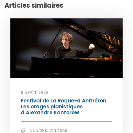
Articles similaires
6 AOÛT 2026
Festival de La Roque-d’Anthéron.
Les orages pianistiques
d’Alexandre Kantorow
A LA UNE
,
CULTURE