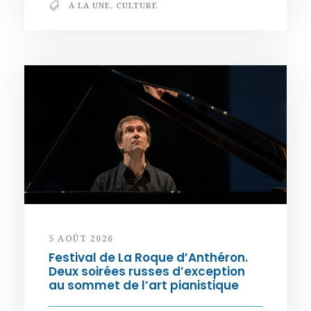
A LA UNE
,
CULTURE
5 AOÛT 2026
Festival de La Roque d’Anthéron.
Deux soirées russes d’exception
au sommet de l’art pianistique