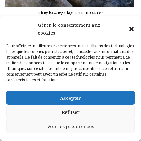
Sisyphe – By Oleg TCHOUBAKOV
Gérer le consentement aux
Le second général des cohortes de Sisyphe que
cookies
le destin ou le hasard me fit rencontrer se
nommait Montherlant. Je le vois comme un
Pour offrir les meilleures expériences, nous utilisons des technologies
telles que les cookies pour stocker et/ou accéder aux informations des
gai seigneur désinvolte et distant, de la race
appareils. Le fait de consentir à ces technologies nous permettra de
traiter des données telles que le comportement de navigation ou les
des réprouvés, en partie une espèce
ID uniques sur ce site. Le fait de ne pas consentir ou de retirer son
d’aventurier à la manière de Malraux, dont
consentement peut avoir un effet négatif sur certaines
caractéristiques et fonctions.
seul Maulnier pouvait tracer le portrait. Au
lendemain de la Seconde Guerre mondiale, il
Accepter
appartenait à l’escouade baroque des
samouraïs paradoxaux, résolus à ne
Refuser
considérer dans cette époque troublée que les
Voir les préférences
possibilités qu’elle offrait à la satisfaction de
l’ambition individuelle. Combattant sans foi,