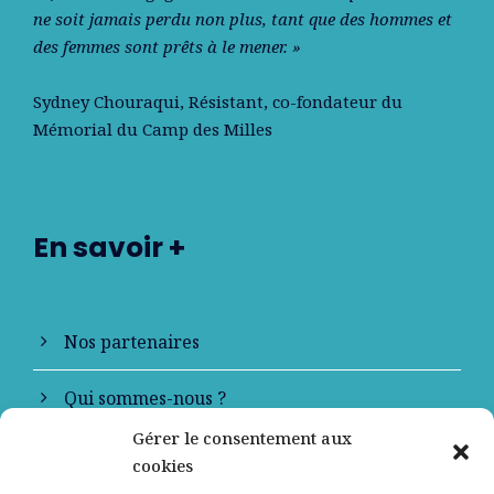
ne soit jamais perdu non plus, tant que des hommes et
des femmes sont prêts à le mener. »
Sydney Chouraqui
, Résistant, co-fondateur du
Mémorial du Camp des Milles
En savoir +
Nos partenaires
Qui sommes-nous ?
Gérer le consentement aux
Contactez-nous
cookies