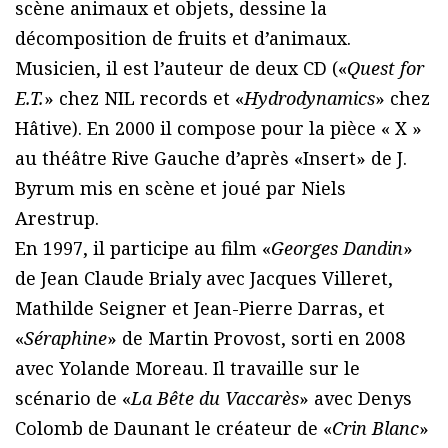
scène animaux et objets, dessine la
décomposition de fruits et d’animaux.
Musicien, il est l’auteur de deux CD («
Quest for
E.T.
» chez NIL records et «
Hydrodynamics
» chez
Hâtive). En 2000 il compose pour la pièce « X »
au théâtre Rive Gauche d’après «Insert» de J.
Byrum mis en scène et joué par Niels
Arestrup.
En 1997, il participe au film «
Georges Dandin
»
de Jean Claude Brialy avec Jacques Villeret,
Mathilde Seigner et Jean-Pierre Darras, et
«
Séraphine
» de Martin Provost, sorti en 2008
avec Yolande Moreau. Il travaille sur le
scénario de «
La Bête du Vaccarès
» avec Denys
Colomb de Daunant le créateur de «
Crin Blanc
»