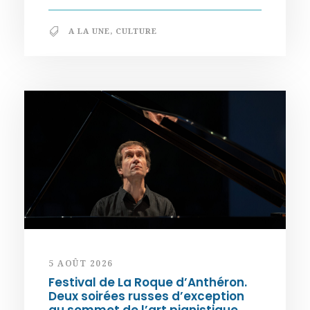
A LA UNE
,
CULTURE
5 AOÛT 2026
Festival de La Roque d’Anthéron.
Deux soirées russes d’exception
au sommet de l’art pianistique