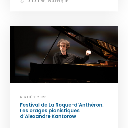
A LA UNE
,
POLITIQUE
6 AOÛT 2026
Festival de La Roque-d’Anthéron.
Les orages pianistiques
d’Alexandre Kantorow