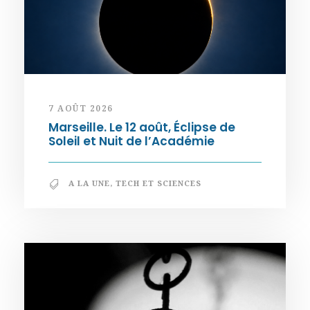
7 AOÛT 2026
Marseille. Le 12 août, Éclipse de
Soleil et Nuit de l’Académie
A LA UNE
,
TECH ET SCIENCES