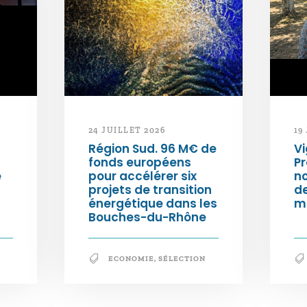
24 JUILLET 2026
19
Région Sud. 96 M€ de
Vi
fonds européens
Pr
e
pour accélérer six
n
projets de transition
d
énergétique dans les
m
Bouches-du-Rhône
ECONOMIE
,
SÉLECTION