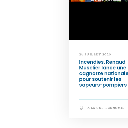
26 JUILLET 2026
Incendies. Renaud
Muselier lance une
cagnotte national
pour soutenir les
sapeurs-pompiers
A LA UNE
,
ECONOMIE