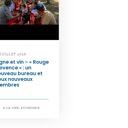
 JUILLET 2026
gne et vin – « Rouge
ovence » : un
ouveau bureau et
eux nouveaux
embres
A LA UNE
,
ECONOMIE