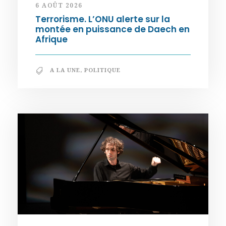
6 AOÛT 2026
Terrorisme. L’ONU alerte sur la
montée en puissance de Daech en
Afrique
A LA UNE
,
POLITIQUE