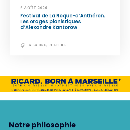
6 AOÛT 2026
Festival de La Roque-d’Anthéron.
Les orages pianistiques
d’Alexandre Kantorow
A LA UNE
,
CULTURE
Notre philosophie