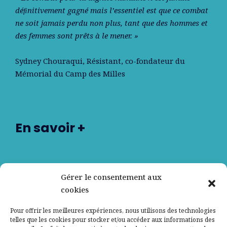
déﬁnitivement gagné mais l’essentiel est que ce combat
ne soit jamais perdu non plus, tant que des hommes et
des femmes sont prêts à le mener. »
Sydney Chouraqui
, Résistant, co-fondateur du
Mémorial du Camp des Milles
En savoir +
Nos partenaires
Gérer le consentement aux
cookies
Qui sommes-nous ?
Pour offrir les meilleures expériences, nous utilisons des technologies
telles que les cookies pour stocker et/ou accéder aux informations des
Contactez-nous