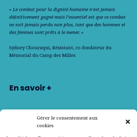
« Le combat pour la dignité humaine n’est jamais
déﬁnitivement gagné mais l’essentiel est que ce combat
ne soit jamais perdu non plus, tant que des hommes et
des femmes sont prêts à le mener. »
Sydney Chouraqui
, Résistant, co-fondateur du
Mémorial du Camp des Milles
En savoir +
Nos partenaires
Gérer le consentement aux
cookies
Qui sommes-nous ?