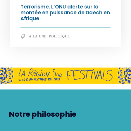
Terrorisme. L’ONU alerte sur la
montée en puissance de Daech en
Afrique
A LA UNE
,
POLITIQUE
Notre philosophie