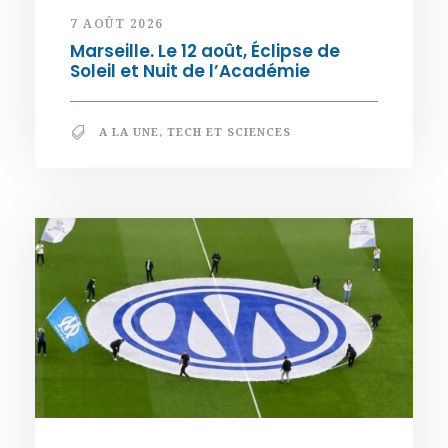
7 AOÛT 2026
Marseille. Le 12 août, Éclipse de
Soleil et Nuit de l’Académie
A LA UNE
,
TECH ET SCIENCES