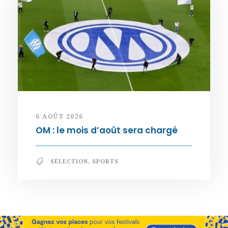
6 AOÛT 2026
OM : le mois d’août sera chargé
SÉLECTION
,
SPORTS