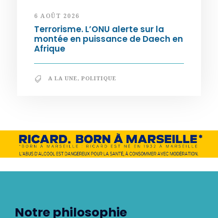
6 AOÛT 2026
Terrorisme. L’ONU alerte sur la
montée en puissance de Daech en
Afrique
A LA UNE
,
POLITIQUE
Notre philosophie