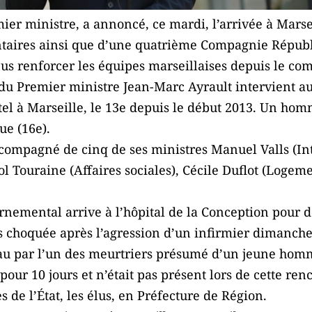
ier ministre, a annoncé, ce mardi, l’arrivée à Marsei
taires ainsi que d’une quatrième Compagnie Républi
s renforcer les équipes marseillaises depuis le comi
 du Premier ministre Jean-Marc Ayrault intervient 
l à Marseille, le 13e depuis le début 2013. Un homm
ue (16e).
compagné de cinq de ses ministres Manuel Valls (Int
l Touraine (Affaires sociales), Cécile Duflot (Logeme
nemental arrive à l’hôpital de la Conception pour de
 choquée après l’agression d’un infirmier dimanche. 
au par l’un des meurtriers présumé d’un jeune homm
 pour 10 jours et n’était pas présent lors de cette re
es de l’État, les élus, en Préfecture de Région.