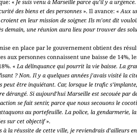
que: «
Je suis venu à Marseille parce qu’il y a urgence
curité des biens et des personnes
». Il avance: «
Aux ur
oient en leur mission de soigner. Ils m’ont dit vouloir 
 Dès demain, une réunion aura lieu pour trouver des sol
 mise en place par le gouvernement obtient des résul
es aux personnes connaissent une baisse de 14%, le
18%. «
La délinquance qui pourrit la vie baisse. La gr
isant ? Non. Il y a quelques années j’avais visité la cit
 peut être inquiétant. Car, lorsque le trafic s’implante,
tre dérangé. Si aujourd’hui Marseille est secouée par 
 action se fait sentir, parce que nous secouons le cocot
taquons au portefeuille. La police, la gendarmerie, la d
es sur cet objectif
».
s à la réussite de cette ville, je reviendrais d’ailleurs 