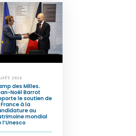
AOÛT 2026
mp des Milles.
an-Noël Barrot
porte le soutien de
 France à la
andidature au
atrimoine mondial
 l’Unesco