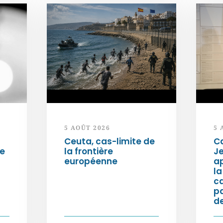
5 AOÛT 2026
5 
Ceuta, cas-limite de
Ca
ée
la frontière
Je
européenne
ap
la
c
p
de