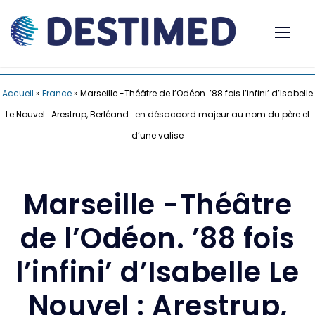
Accueil
»
France
»
Marseille -Théâtre de l’Odéon. ’88 fois l’infini’ d’Isabelle
Le Nouvel : Arestrup, Berléand… en désaccord majeur au nom du père et
d’une valise
Marseille -Théâtre
de l’Odéon. ’88 fois
l’infini’ d’Isabelle Le
Nouvel : Arestrup,