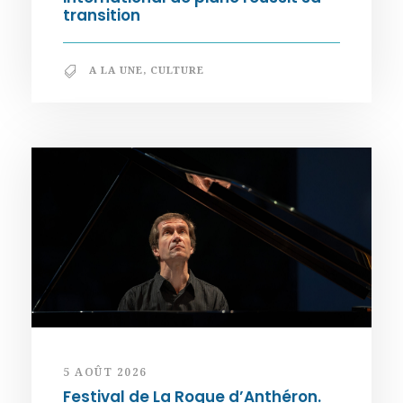
transition
A LA UNE
,
CULTURE
5 AOÛT 2026
Festival de La Roque d’Anthéron.