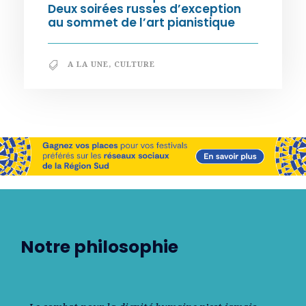
Deux soirées russes d’exception
au sommet de l’art pianistique
A LA UNE
,
CULTURE
Notre philosophie