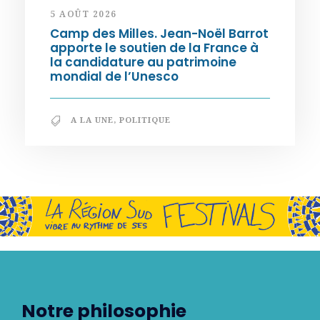
5 AOÛT 2026
Camp des Milles. Jean-Noël Barrot
apporte le soutien de la France à
la candidature au patrimoine
mondial de l’Unesco
A LA UNE
,
POLITIQUE
Notre philosophie