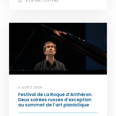
A LA UNE
,
CULTURE
5 AOÛT 2026
Festival de La Roque d’Anthéron.
Deux soirées russes d’exception
au sommet de l’art pianistique