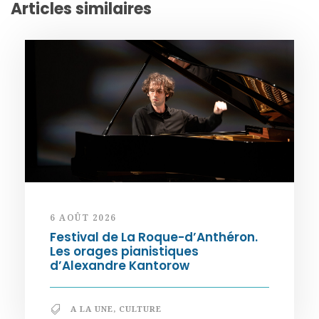
Articles similaires
6 AOÛT 2026
Festival de La Roque-d’Anthéron.
Les orages pianistiques
d’Alexandre Kantorow
A LA UNE
,
CULTURE