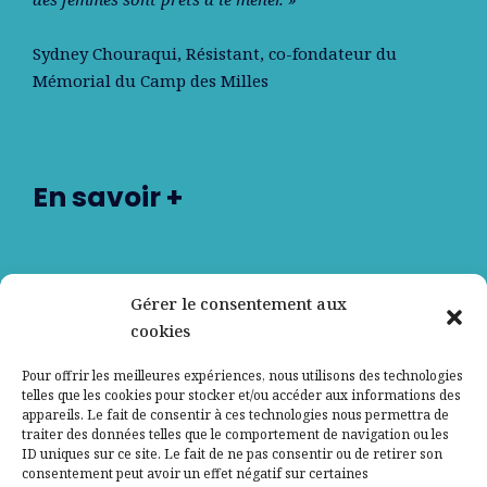
Sydney Chouraqui
, Résistant, co-fondateur du
Mémorial du Camp des Milles
En savoir +
Nos partenaires
Gérer le consentement aux
cookies
Qui sommes-nous ?
Pour offrir les meilleures expériences, nous utilisons des technologies
telles que les cookies pour stocker et/ou accéder aux informations des
Contactez-nous
appareils. Le fait de consentir à ces technologies nous permettra de
traiter des données telles que le comportement de navigation ou les
ID uniques sur ce site. Le fait de ne pas consentir ou de retirer son
Mentions légales
consentement peut avoir un effet négatif sur certaines