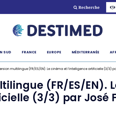
Recherche
N SUD
FRANCE
EUROPE
MÉDITERRANÉE
AF
ersion multilingue (FR/ES/EN). Le cinéma et l’intelligence artificielle (3/3)
tilingue (FR/ES/EN). 
ificielle (3/3) par Jos