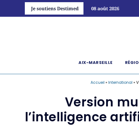
Je soutiens Destimed
08 août 2026
AIX-MARSEILLE
RÉGIO
Accueil
»
International
»
V
Version mul
l’intelligence art