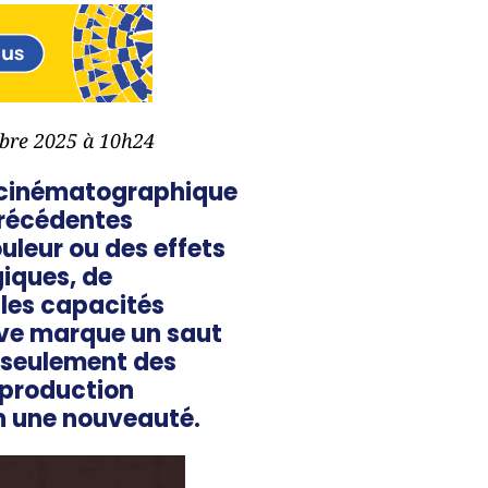
mbre 2025 à 10h24
rie cinématographique
précédentes
uleur ou des effets
giques, de
 les capacités
ive marque un saut
s seulement des
 production
en une nouveauté.