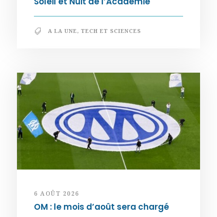
Soleil et Nuit de l’Académie
A LA UNE
,
TECH ET SCIENCES
6 AOÛT 2026
OM : le mois d’août sera chargé