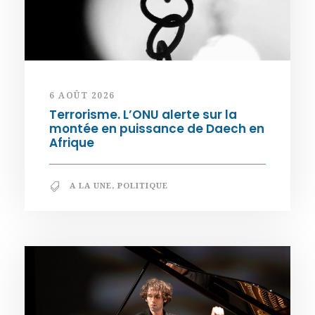
6 AOÛT 2026
Terrorisme. L’ONU alerte sur la
montée en puissance de Daech en
Afrique
A LA UNE
,
POLITIQUE