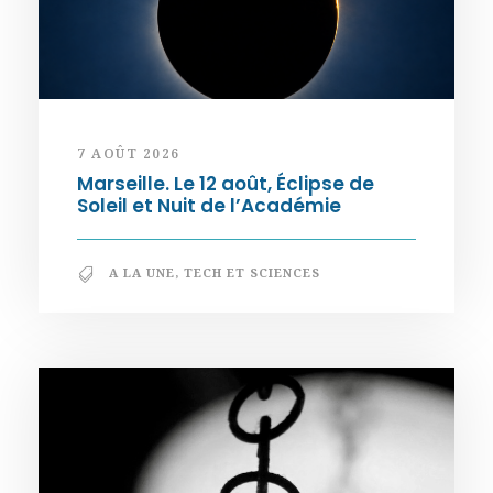
7 AOÛT 2026
Marseille. Le 12 août, Éclipse de
Soleil et Nuit de l’Académie
A LA UNE
,
TECH ET SCIENCES